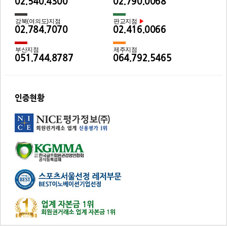
02.540.4300
02.790.0068
강북(여의도)지점
판교지점
▶
02.784.7070
02.416.0066
부산지점
제주지점
051.744.8787
064.792.5465
인증현황