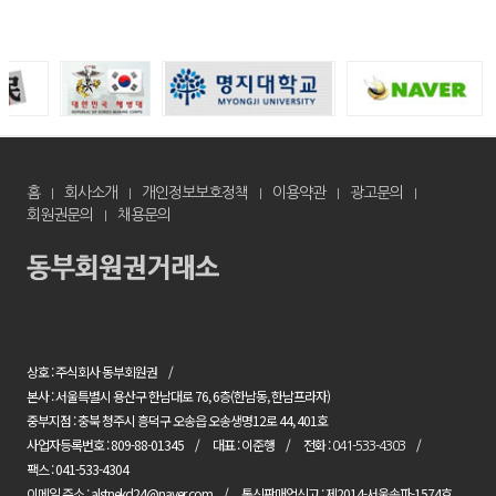
홈
회사소개
개인정보보호정책
이용약관
광고문의
회원권문의
채용문의
상호 : 주식회사 동부회원권
본사 : 서울특별시 용산구 한남대로 76, 6층(한남동, 한남프라자)
중부지점 : 충북 청주시 흥덕구 오송읍 오송생명12로 44, 401호
사업자등록번호 : 809-88-01345
대표 : 이준행
전화 :
041-533-4303
팩스 : 041-533-4304
이메일 주소 : alstnekd24@naver.com
통신판매업신고 : 제2014-서울송파-1574호