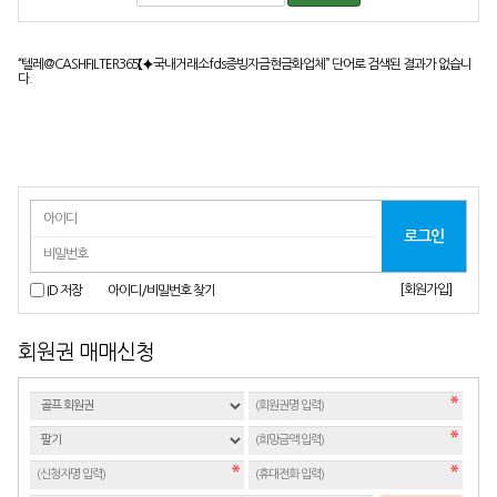
“텔레@CASHFILTER365【⯌국내거래소fds증빙자금현금화업체”
단어로 검색된 결과가 없습니
다.
[회원가입]
ID 저장
아이디/비밀번호 찾기
회원권 매매신청