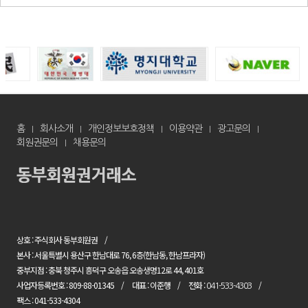
홈
회사소개
개인정보보호정책
이용약관
광고문의
회원권문의
채용문의
상호 : 주식회사 동부회원권
본사 : 서울특별시 용산구 한남대로 76, 6층(한남동, 한남프라자)
중부지점 : 충북 청주시 흥덕구 오송읍 오송생명12로 44, 401호
사업자등록번호 : 809-88-01345
대표 : 이준행
전화 :
041-533-4303
팩스 : 041-533-4304