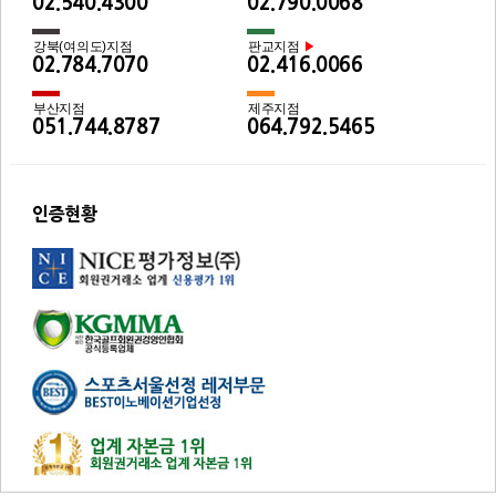
02.540.4300
02.790.0068
강북(여의도)지점
판교지점
▶
02.784.7070
02.416.0066
부산지점
제주지점
051.744.8787
064.792.5465
인증현황