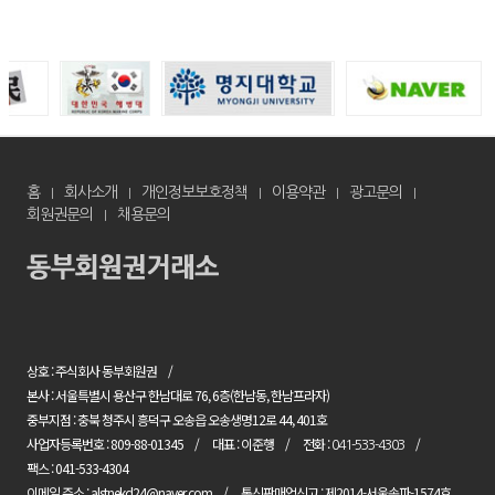
홈
회사소개
개인정보보호정책
이용약관
광고문의
회원권문의
채용문의
상호 : 주식회사 동부회원권
본사 : 서울특별시 용산구 한남대로 76, 6층(한남동, 한남프라자)
중부지점 : 충북 청주시 흥덕구 오송읍 오송생명12로 44, 401호
사업자등록번호 : 809-88-01345
대표 : 이준행
전화 :
041-533-4303
팩스 : 041-533-4304
이메일 주소 : alstnekd24@naver.com
통신판매업신고 : 제2014-서울송파-1574호