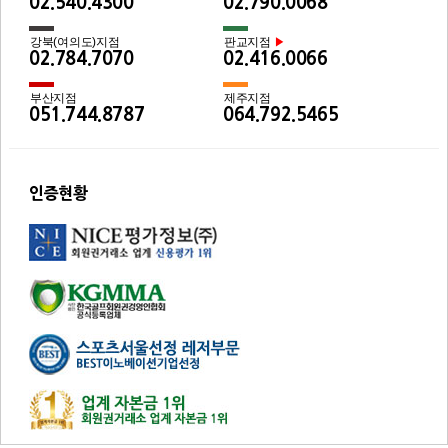
02.540.4300
02.790.0068
강북(여의도)지점
판교지점
▶
02.784.7070
02.416.0066
부산지점
제주지점
051.744.8787
064.792.5465
인증현황