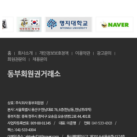
홈
회사소개
개인정보보호정책
이용약관
광고문의
회원권문의
채용문의
상호 : 주식회사 동부회원권
본사 : 서울특별시 용산구 한남대로 76, 6층(한남동, 한남프라자)
중부지점 : 충북 청주시 흥덕구 오송읍 오송생명12로 44, 401호
사업자등록번호 : 809-88-01345
대표 : 이준행
전화 :
041-533-4303
팩스 : 041-533-4304
이메일 주소 : alstnekd24@naver.com
통신판매업신고 : 제2014-서울송파-1574호