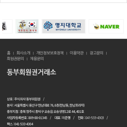
홈
회사소개
개인정보보호정책
이용약관
광고문의
회원권문의
채용문의
상호 : 주식회사 동부회원권
본사 : 서울특별시 용산구 한남대로 76, 6층(한남동, 한남프라자)
중부지점 : 충북 청주시 흥덕구 오송읍 오송생명12로 44, 401호
사업자등록번호 : 809-88-01345
대표 : 이준행
전화 :
041-533-4303
팩스 : 041-533-4304